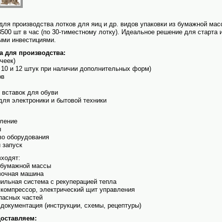
для производства лотков для яиц и др. видов упаковки из бумажной мас
500 шт в час (по 30-тиместному лотку). Идеальное решение для старта
ыми инвестициями.
а для производства:
ячеек)
6, 10 и 12 штук при наличии дополнительных форм)
ов
х вставок для обуви
для электро­ники и бытовой техники
бление
ы
во обору­дования
 запуск
входят:
и бумажной массы
вочная машина
ильная система с рекуперацией тепла
 компрессор, электрический щит управления
пасных частей
 документация (инструкции, схемы, рецептуры)
оставляем: