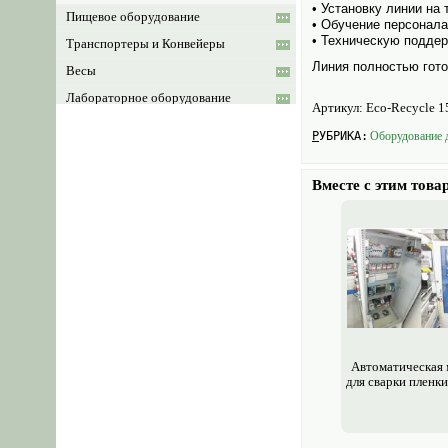
• Установку линии на 
Пищевое оборудование
• Обучение персонала
• Техническую подде
Транспортеры и Конвейеры
Линия полностью гото
Весы
Лабораторное оборудование
Артикул:
Eco-Recycle 
Продукты и сельхозпродукция
РУБРИКА:
Обору­дование 
Тара, упаковка, емкости
Промышленная техника и
Вместе с этим това
оборудование
Торговое оборудование
Склады, хранилища и
оборудование
Медицинское оборудование
Автоматическая
для сварки пленки