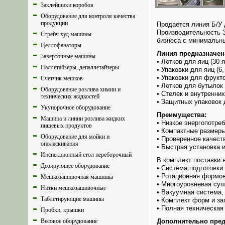
Заклейщики коробов
Оборудование для контроля качества
продукции
Продается линия Б/У 
Производительность 3
Стрейч худ машины
бизнеса с минимальн
Целлофанаторы
Линия предназна­чен
Заверточные машины
• Лотков для яиц (30 
Паллетайзеры, депаллетайзеры
• Упаковки для яиц (
• Упаковки для фрукт
Счетчик мешков
• Лотков для бутылок
Оборудование розлива химии и
• Стелек и внутренни
технических жидкостей
• Защитных упаковок 
Укупорочное оборудование
Преимущества:
Машина и линии розлива жидких
• Низкое энергопотре
пищевых продуктов
• Компактные размер
Оборудование для мойки и
• Проверенное качест
ополаскивания
• Быстрая установка и
Инспекционный стол переборочный
В комплект поставки 
Дозирующее оборудование
• Система подготовк
• Ротационная формо
Мешкозашивочная машинка
• Многоуровневая суш
Нитки мешкозашивочные
• Вакуумная система,
Таблетирующие машины
• Комплект форм и за
• Полная техническая
Пробки, крышки
Весовое оборудование
Дополнительно пред