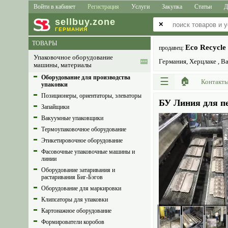
Войти в кабинет
Регистрация
Услуги
Закупка
Статьи
Д
sell
buy
.zone
✕
ГЕРМАНИЯ
ТОВАРЫ
Eco Recycle
продавец:
Упаковочное оборудование
Германия, Херцлаке , Ba
машины, материалы
Оборудование для производства
☰
🏠
Контакт
упаковки
Позиционеры, ориентаторы, элеваторы
БУ Линия для пе
Запайщики
Вакуумные упаковщики
Термоупаковочное оборудование
Этикетировочное оборудование
Фасовочные упаковочные машины и
линии
Оборудование затаривания и
растаривания Биг-Бэгов
Оборудование для маркировки
Клипсаторы для упаковки
Картонажное оборудование
Формирователи коробов