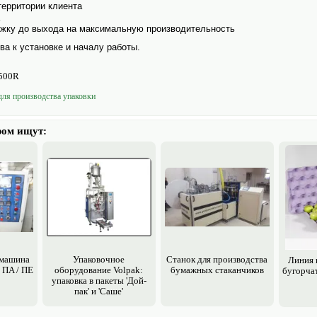
территории клиента
ржку до выхода на максимальную производительность
ва к установке и началу работы.
1500R
для производства упаковки
ром ищут:
 машина
Упаковочное
Станок для производства
Линия 
 ПA / ПE
оборудование Volpak:
бумажных стаканчиков
бугорча
упаковка в пакеты 'Дой-
пак' и 'Саше'