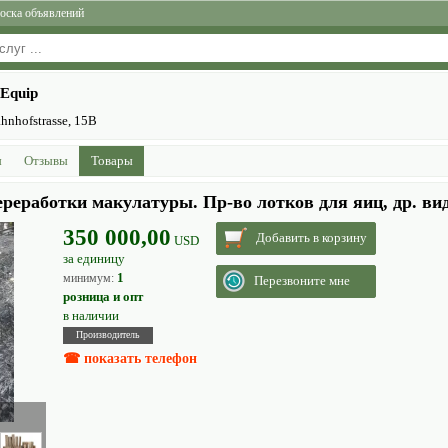
оска объявлений
 Equip
hnhofstrasse, 15B
ы
Отзывы
Товары
реработки макулатуры. Пр-во лотков для яиц, др. ви
350 000,00
Добавить в корзину
USD
за единицу
1
минимум:
Перезвоните мне
розница и опт
в наличии
Производитель
☎ показать телефон