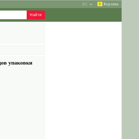
0
Корзина
дов упаковки